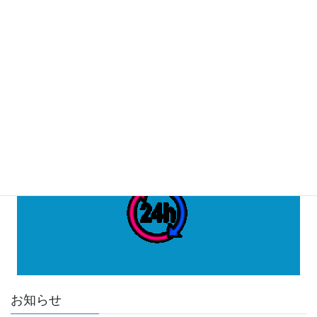
疹、ヘルペス性口内炎、口唇炎）な
ど
Copy
お知らせ